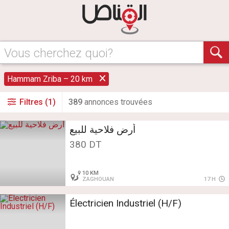
Vous cherchez quoi?
Hammam Zriba – 20 km
Filtres (1)
389
annonce
s
trouvée
s
أرض فلاحية للبيع
380 DT
10 KM
ZAGHOUAN
17 H
Électricien Industriel (H/F)