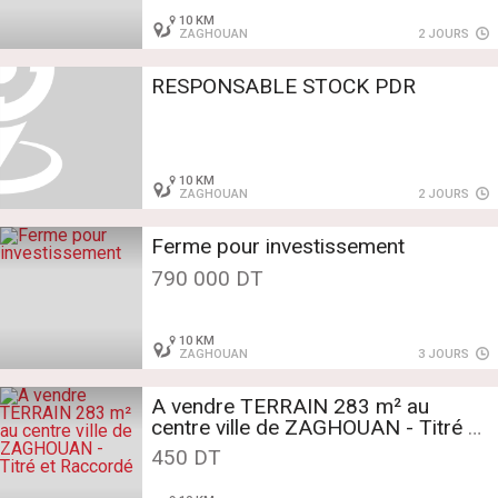
10 KM
ZAGHOUAN
2 JOURS
RESPONSABLE STOCK PDR
10 KM
ZAGHOUAN
2 JOURS
Ferme pour investissement
790 000 DT
10 KM
ZAGHOUAN
3 JOURS
A vendre TERRAIN 283 m² au
centre ville de ZAGHOUAN - Titré et
Raccordé
450 DT