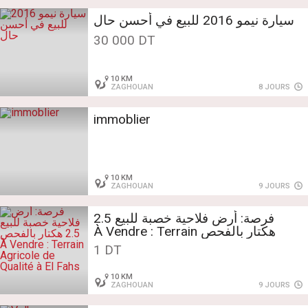
سيارة نيمو 2016 للبيع في أحسن حال
30 000 DT
10 KM
ZAGHOUAN
8 JOURS
immoblier
10 KM
ZAGHOUAN
9 JOURS
فرصة: أرض فلاحية خصبة للبيع 2.5
هكتار بالفحص À Vendre : Terrain
Agricole de Qualité à El Fahs
1 DT
10 KM
ZAGHOUAN
9 JOURS