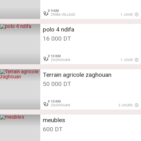
9 KM
ZRIBA VILLAGE
1 JOUR
polo 4 ndifa
16 000 DT
10 KM
ZAGHOUAN
1 JOUR
Terrain agricole zaghouan
50 000 DT
10 KM
ZAGHOUAN
2 JOURS
meubles
600 DT