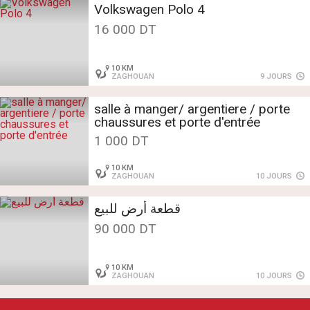
Volkswagen Polo 4
16 000 DT
10 KM
ZAGHOUAN
9 JOURS
salle à manger/ argentiere / porte
chaussures et porte d'entrée
1 000 DT
10 KM
ZAGHOUAN
10 JOURS
قطعة أرض للبيع
90 000 DT
10 KM
ZAGHOUAN
10 JOURS