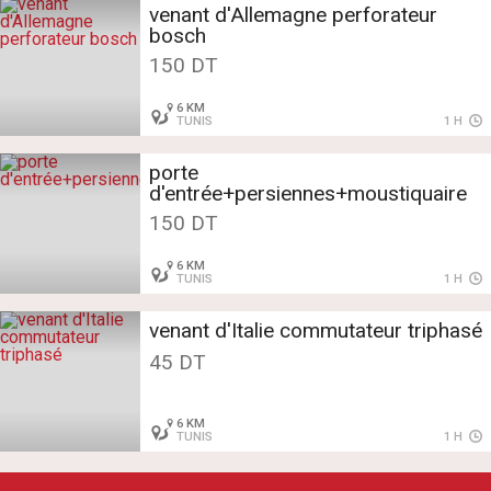
venant d'Allemagne perforateur
bosch
150 DT
6 KM
TUNIS
1 H
porte
d'entrée+persiennes+moustiquaire
150 DT
6 KM
TUNIS
1 H
venant d'Italie commutateur triphasé
45 DT
6 KM
TUNIS
1 H