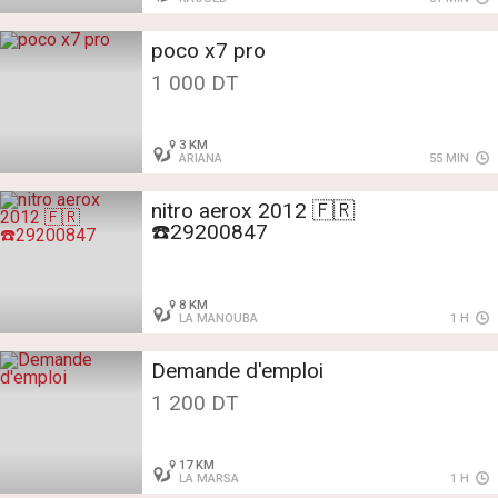
poco x7 pro
1 000 DT
3 KM
ARIANA
55 MIN
nitro aerox 2012 🇫🇷
☎️29200847
8 KM
LA MANOUBA
1 H
Demande d'emploi
1 200 DT
17 KM
LA MARSA
1 H