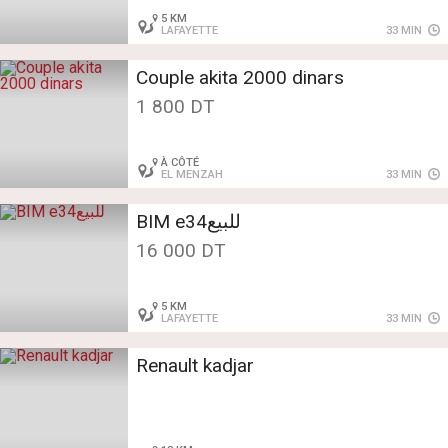
5 KM
LAFAYETTE
33 MIN
Couple akita 2000 dinars
1 800 DT
À CÔTÉ
EL MENZAH
33 MIN
BIM e34للبيع
16 000 DT
5 KM
LAFAYETTE
33 MIN
Renault kadjar