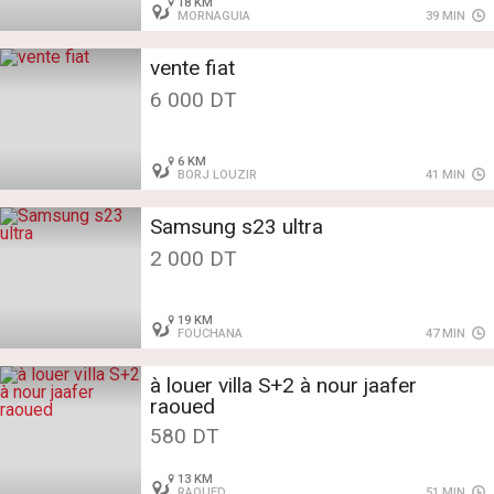
18 KM
MORNAGUIA
39 MIN
vente fiat
6 000 DT
6 KM
BORJ LOUZIR
41 MIN
Samsung s23 ultra
2 000 DT
19 KM
FOUCHANA
47 MIN
à louer villa S+2 à nour jaafer
raoued
580 DT
13 KM
RAOUED
51 MIN