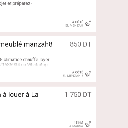
l et de climatiseurs et dis
jet et préparez-
À CÔTÉ
EL MENZAH
0 DT
1 meublé manzah8
850 DT
 climatisé chauffé loyer
el 21685934 ou WhatsApp
À CÔTÉ
EL MENZAH 8
 à louer à La
1 750 DT
e à la location un
15 KM
z-de-chaussée d'une
LA MARSA