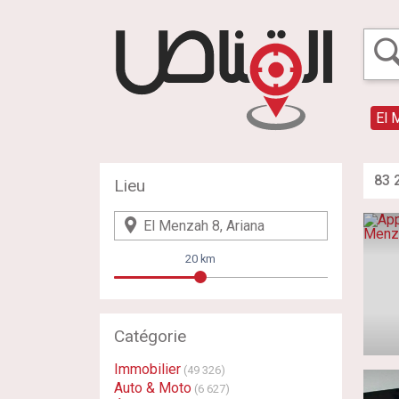
El 
83 
Lieu
20 km
Catégorie
Immobilier
(49 326)
Auto & Moto
(6 627)