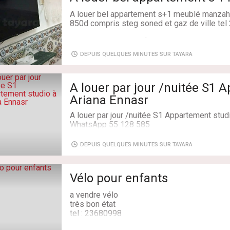
- Salle de bain
A louer bel appartement s+1 meublé manzah8
- Une petite chambre avec un dressing
850d compris steg soned et gaz de ville t
- Une chambre avec un dressing
- Couloir avec dressing
Type de transaction: À Louer
- Chauffage central et climatisation en split 
Superficie: 1 m²
DEPUIS QUELQUES MINUTES SUR TAYARA
Salles de bains: 1
- Loyer 1300 dt/m.
Chambres: 2
- Pour plus d'informations veuillez contacter
A louer par jour /nuitée S1 Appartement studio à
le 56 505 949 / 71 232 911
Ariana Ennasr
Type de transaction: À Louer
A louer par jour /nuitée S1 Appartement stud
Superficie: 75 m²
WhatsApp 55 128 585
Salles de bains: 1
Chambres: 3
Type de transaction: À Louer
DEPUIS QUELQUES MINUTES SUR TAYARA
Superficie: 75 m²
Salles de bains: 1
Chambres: 2
Vélo pour enfants
a vendre vélo
très bon état
tel : 23680998