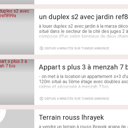
résidence gardée à La Marsa.
Ce dernier est composé d'un salon-salle à m
un duplex s2 ave
aménagée et équipée attenante à un séchoir, 
douche, de trois chambres à coucher avec dr
à louer duplex s2 avec jardin à la marsa dé
bain.
situé dans le secteur de la cité des juges 2 
L'appartement est équipé du chauffage centra
compose d?un salon lumineux de deux cham
dispose d’une place de parking au sous-sol.
confortables ainsi qu?une chambre de servic
est complété par une cuisine équipée fonctio
ref:MAL2335
DEPUIS 6 MINUTES SUR TUNISIE ANNONCE
l?extérieur du duplex offre un agréable jardin 
des beaux jours ainsi qu?une terrasse. ce l
Type de transaction: À Louer
situé à proximité immédiate de nombreuses
Superficie: 1 m²
Appart s plus 3 à menzah 7 b
établissements scolaires (écoles lycées) 
Chambres: 3
espaces verts ainsi que des infrastructures s
Salles de bains: 2
- on met à la location un appartement s+3 d'u
120m situé au 3ème étage avec doubles as
duplex s2 avec chambre de service
calme et sécurisée à menzah 7 bis.
cuisine équipée
jardin privatif et terrasse
- il se compose comme suit :
proximité immédiate des écoles commerces 
DEPUIS 6 MINUTES SUR TUNISIE ANNONCE
quartier résidentiel dynamique
- d'un salon avec un balcon qui bénéficie d'
- salle d'eau pour invités
contactez-nous dès maintenant pour organise
Terrain rouss lhrayek
- une cuisine agencée et équipée avec un sé
pieces.
- trois chambres à coucher avec dressing
a vendre un terrain à rouss lhrayek ariana de
- salle de bain