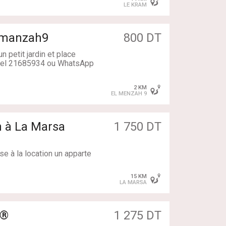
LE KRAM
2 manzah9
800 DT
 petit jardin et place
d tel 21685934 ou WhatsApp
2 KM
EL MENZAH 9
n à La Marsa
1 750 DT
e à la location un apparte
a.
15 KM
LA MARSA
quipée attenante à un sécho
chambres à coucher avec dres
P®
1 275 DT