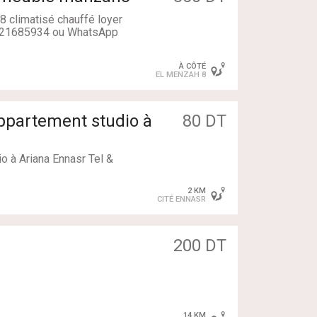
 climatisé chauffé loyer
el 21685934 ou WhatsApp
sont à disposition
À CÔTÉ
EL MENZAH 8
 notre agent immobilier sur
80 DT
io à Ariana Ennasr Tel &
2 KM
CITÉ ENNASR
200 DT
14 KM