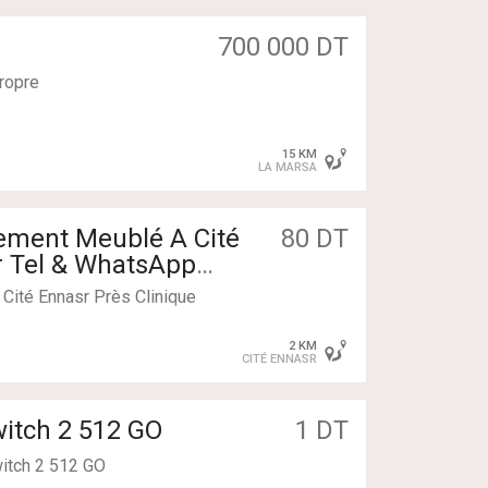
e, au plein centre du cité
oche du magasin général et
700 000 DT
s commodités: cafés
es, écoles ,marché , station
ropre
15 KM
LA MARSA
tement Meublé A Cité
80 DT
ute principale nouvelle ére ,
r Tel & WhatsApp
et donne la bonne visibilité
Cité Ennasr Près Clinique
 de parking à l'extérieur.
2 KM
CITÉ ENNASR
ouvelle
itch 2 512 GO
1 DT
itch 2 512 GO