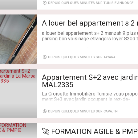
DEPUIS QUELQUES MINUTES SUR TUNISIE ANNONCE
A louer bel appartement s 
a louer bel appartement s+ 2 manzah 9 plus un
parking bon voisinage étrangers loyer 820
Type de transaction: À Louer
Superficie: 1 m²
DEPUIS QUELQUES MINUTES SUR TAYARA
Salles de bains: 1
Chambres: 3
Appartement S+2 avec jardi
MAL2335
La Croisette Immobilière Tunisie vous propos
ment S+3 avec jardin occupant le rez-de-
chaussée d'une résidence gardée à La Mars
DEPUIS QUELQUES MINUTES SUR CAVA.TN
Ce dernier est composé d'un salon-
salle à manger, d'une cuisine aménagée et é
ir, d’une salle d'eau avec douche, de trois 
🚀 FORMATION AGILE & PM
sings et d'une salle de bain.