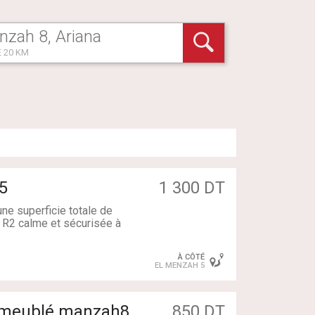
 20 KM
5
1 300 DT
une superficie totale de
 R2 calme et sécurisée à
À CÔTÉ
EL MENZAH 5
e d'une vue dégagée sans
1 meublé manzah8
850 DT