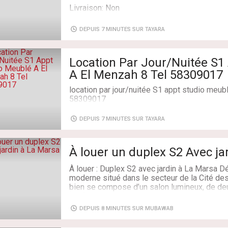
Livraison: Non
DEPUIS 7 MINUTES SUR TAYARA
Location Par Jour/Nuitée S1
A El Menzah 8 Tel 58309017
location par jour/nuitée S1 appt studio meub
58309017
Type de transaction: À Louer
DEPUIS 7 MINUTES SUR TAYARA
Superficie: 80 m²
Salles de bains: 1
Chambres: 1
À louer un duplex S2 Avec ja
À louer : Duplex S2 avec jardin à La Marsa 
moderne situé dans le secteur de la Cité de
bien se compose d’un salon lumineux, de d
confortables, ainsi qu’une chambre de servi
est complété par une cuisine équipée fonctio
DEPUIS 8 MINUTES SUR MUBAWAB
L’extérieur du duplex offre un agréable jardin 
des beaux jours, ainsi qu’une terrasse. Ce l