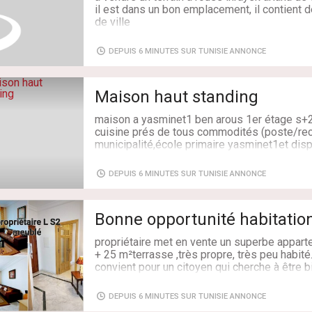
Surface: 200 m²
il est dans un bon emplacement, il contient de 
- chauffage central et deux climatiseurs sont
de ville
- place de parking au sous-sol.
prix : 700dt/m2
pour plus d'informations contactez le numé
- loyer 1650 dt/m y compris les frais du syn
DEPUIS 6 MINUTES SUR TUNISIE ANNONCE
négociable).
Adresse: rouss lhrayek
Surface: 430 m²
- pour plus d'informations veuillez contacter
Maison haut standing
le 56 505 949 / 71 232 911
maison a yasminet1 ben arous 1er étage s+2 
Surface: 120 m²
cuisine prés de tous commodités (poste/rece
municipalité,école primaire yasminet1et disp
192 566
DEPUIS 6 MINUTES SUR TUNISIE ANNONCE
Adresse: yasminet ben arous
Surface: 90 m²
Bonne opportunité habitati
propriétaire met en vente un superbe appart
+ 25 m²terrasse ,très propre, très peu habité
convient pour un citoyen qui cherche à être b
un local de travail cabinet , laboratoire , cen
etc.
DEPUIS 6 MINUTES SUR TUNISIE ANNONCE
cet appartement se situe, au 1er étage, rési