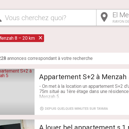
Vous cherchez quoi?
RAYON DE
Menzah 8 – 20 km
228
annonce
s
correspondant à votre recherche
Appartement S+2 à Menzah 
- On met à la location un appartement S+2 d'
75m situé au 1ère étage dans une résidence
Menzah 5.
- Il se compose comme suit :
DEPUIS QUELQUES MINUTES SUR TAYARA
- D'un salon avec une terrasse, qui bénéfici
vis à vis
A louer bel appartement s 
- Une cuisine équipée avec un séchoir