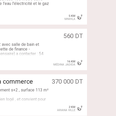
l'eau l'électricité et le gaz
 à disposition
5 KM
ro :24772413
dic. ( légèrement
MNIHLA
 notre agent immobilier sur
560 DT
avec salle de bain et
tte de finance -
ensaire) a contacter : 54
16 KM
MÉDINA JADIDA
on commerce
370 000 DT
ement s+2 , surface 113 m²
.
ien logé , et convient pour
tre de radiologie, assurance,
2 KM
ARIANA VILLE
dence erriadh ennasr,