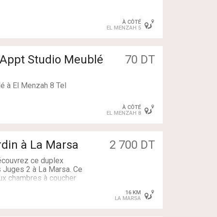
À CÔTÉ
EL MENZAH 5
 Appt Studio Meublé
70 DT
lé à El Menzah 8 Tel
À CÔTÉ
EL MENZAH 8
rdin à La Marsa
2 700 DT
Découvrez ce duplex
s Juges 2 à La Marsa. Ce
eux chambres à coucher
ce dédiée. L’espace de vie
16 KM
nnelle et une salle de bain.
LA MARSA
privatif, idéal pour profiter
ogement est parfaitement