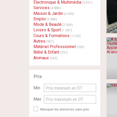
Électronique & Multimédia
(5 651)
Services
(4 880)
Maison & Jardin
(4 545)
Emploi
(3 880)
Mode & Beauté
(2 606)
Loisirs & Sport
(1 287)
Cours & Formations
(1 245)
Autres
(901)
Matériel Professionnel
(556)
Bébé & Enfant
(391)
Animaux
(265)
Prix
Min
Prix minimum en DT
Max
Prix maximum en DT
Masquer les annonces sans prix