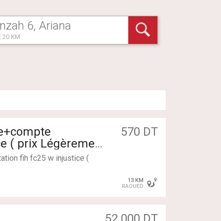
 20 KM
te+compte
570 DT
ice ( prix Légèrement
on fih fc25 w injustice (
13 KM
RAOUED
52 000 DT