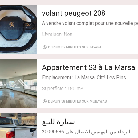
Livraison: Oui
volant peugeot 208
A vendre volant complet pour une nouvelle 
Livraison: Non
DEPUIS 37 MINUTES SUR TAYARA
Appartement S3 à La Marsa
Emplacement : La Marsa, Cité Les Pins
Superficie : 180 m².
Etage : 1er étage
DEPUIS 38 MINUTES SUR MUBAWAB
Typologie : S3.
سيارة للبيع
Etat : Vide
Composition :