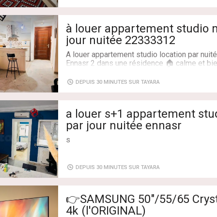
Superficie: 111 m²
Salles de bains: 1
Chambres: 1
à louer appartement studio 
jour nuitée 22333312
A louer appartement studio location par nuité
Ennasr 2 dans une résidence 🏠 calme et bi
place parking et sous-sol 🚗
Vous pouvez louer du temps pour une circon
DEPUIS 30 MINUTES SUR TAYARA
Pour plus d'informations ou réservation ☎️ 
a louer s+1 appartement stu
s1 s2 s3
par jour nuitée ennasr
s
Type de transaction: À Louer
Type de transaction: À Louer
Superficie: 111 m²
Superficie: 111 m²
DEPUIS 30 MINUTES SUR TAYARA
Salles de bains: 1
Salles de bains: 1
Chambres: 1
Chambres: 1
👉SAMSUNG 50"/55/65 Crysta
4k (l'ORIGINAL)