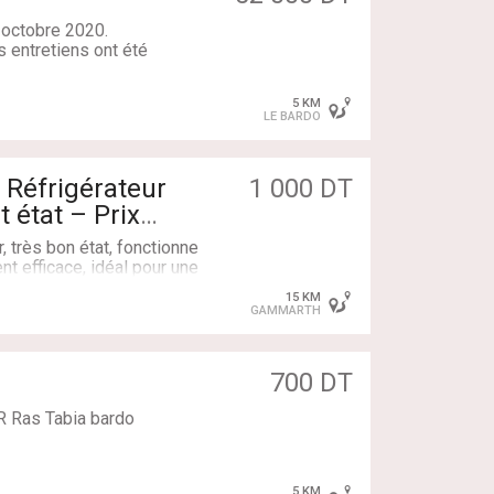
n octobre 2020.
s entretiens ont été
5 KM
LE BARDO
 Réfrigérateur
1 000 DT
 état – Prix
 très bon état, fonctionne
t efficace, idéal pour une
15 KM
GAMMARTH
700 DT
R Ras Tabia bardo
5 KM