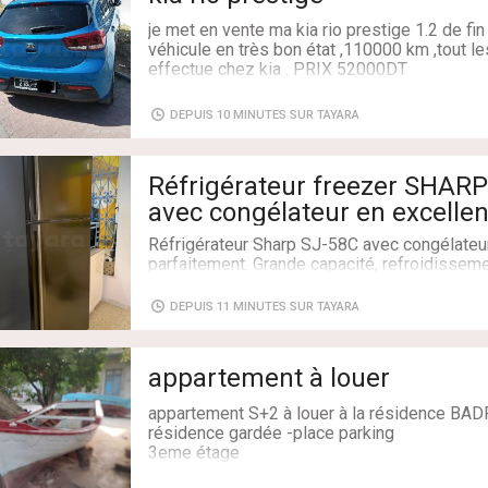
je met en vente ma kia rio prestige 1.2 de fi
véhicule en très bon état ,110000 km ,tout le
effectue chez kia . PRIX 52000DT
Tel 26444901
DEPUIS 10 MINUTES SUR TAYARA
Kilométrage: 110000 km
Couleur du véhicule: Bleu
Etat du véhicule: Avec kilométrage
Réfrigérateur freezer SHARP
Boite: Manuelle
Année: 2020
avec congélateur en excellent
Cylindrée: 1.2L
intéressant
Réfrigérateur Sharp SJ-58C avec congélateur,
Marque: Kia
parfaitement. Grande capacité, refroidissemen
Modèle: Rio
famille.
Puissance fiscale: 5 CV
✅ Marque : Sharp
Type de carrosserie: Compacte
DEPUIS 11 MINUTES SUR TAYARA
✅ Modèle : SJ-58C
Carburant: Essence
✅ Dimensions : 70 × 72 × 167 cm
✅ Congélateur intégré
appartement à louer
✅ Propre et prêt à l'emploi
Prix : à discuter.
appartement S+2 à louer à la résidence BAD
Disponible immédiatement à Tunis
résidence gardée -place parking
3eme étage
Livraison: Non