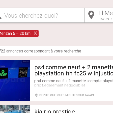
Vous cherchez quoi?
RAYON DE
Menzah 6 – 20 km
722
annonce
s
correspondant à votre recherche
ps4 comme neuf + 2 manet
playstation fih fc25 w injust
négociable)
ps4 comme neuf + 2 manette+compte playstati
prix Légèrement négociable)
Livraison: Non
DEPUIS QUELQUES MINUTES SUR TAYARA
kia rio prestige