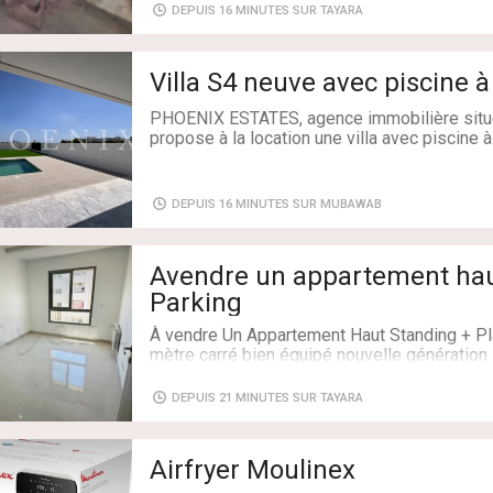
Type de transaction: À Louer
DEPUIS 16 MINUTES SUR TAYARA
Superficie: 85 m²
Salles de bains: 1
Chambres: 2
Villa S4 neuve avec piscine
PHOENIX ESTATES, agence immobilière situ
propose à la location une villa avec piscine 
Elle se compose comme suit:
DEPUIS 16 MINUTES SUR MUBAWAB
-Au rez de chaussée: un salon, une cuisine é
chambre à coucher, une d’eau avec douche, un
Avendre un appartement hau
Au premier etage: une suite parentale avec t
juniors.
Parking
À vendre Un Appartement Haut Standing + P
Au deuxième étage: un open Space, une sall
mètre carré bien équipé nouvelle génération 
grande terrasse.
wahhat près du Monoprix
sauf Les sérieux. Contacter 28060254 /22
Au sous sol: une chambre de service avec do
DEPUIS 21 MINUTES SUR TAYARA
cuisine de service et un garage.
Type de transaction: À Vendre
Superficie: 73 m²
Type de bien: Villa
Airfryer Moulinex
Salles de bains: 1
Etat: Jamais habité / rénové