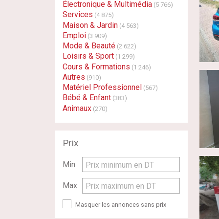
Électronique & Multimédia
(5 766)
Services
(4 875)
Maison & Jardin
(4 563)
Emploi
(3 909)
Mode & Beauté
(2 622)
Loisirs & Sport
(1 299)
Cours & Formations
(1 246)
Autres
(910)
Matériel Professionnel
(567)
Bébé & Enfant
(383)
Animaux
(270)
Prix
Min
Prix minimum en DT
Max
Prix maximum en DT
Masquer les annonces sans prix