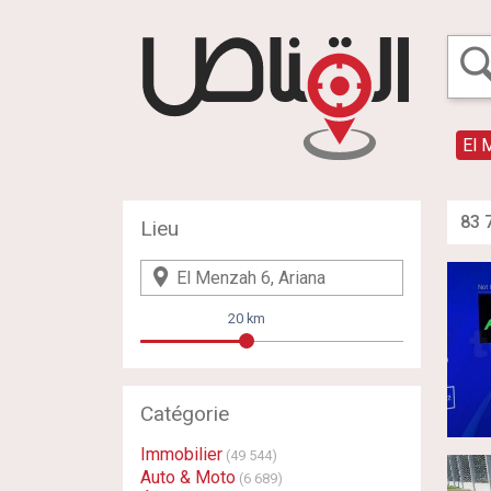
El 
83 
Lieu
20 km
Catégorie
Immobilier
(49 544)
Auto & Moto
(6 689)