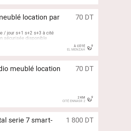
meublé location par
70 DT
e / jour s+1 s+2 s+3 à cité
en sécurisée disponible
À CÔTÉ
stance spécifique 🕘
EL MENZAH
22333312 ☎️
dio meublé location
70 DT
2 KM
CITÉ ENNASR 2
l serie 7 smart-
1 800 DT