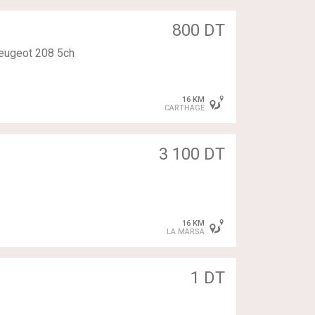
800 DT
peugeot 208 5ch
16 KM
CARTHAGE
3 100 DT
16 KM
LA MARSA
1 DT