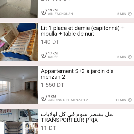
19 KM
AIN ZAGHOUAN
8 MIN
Lit 1 place et demie (capitonné) +
moulla + table de nuit
140 DT
17 KM
RADÈS
8 MIN
Appartement S+3 à jardin d'el
menzah 2
1 650 DT
9 KM
JARDINS D'EL MENZAH 2
11 MIN
نقل بشطر سوم في كل لولايات
TRANSPORTEUR PRIX
RAISONNABLE TÉLÉ 97472416
11 DT
DÉMÉNAGEMENT maison villa