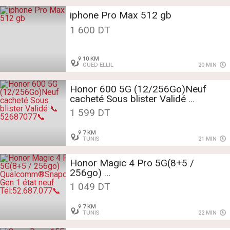
iphone Pro Max 512 gb
1 600 DT
10 KM
OUED ELLIL
20 MIN
Honor 600 5G (12/256Go)Neuf
cacheté Sous blister Validé
📞52687077📞
1 599 DT
7 KM
TUNIS
21 MIN
Honor Magic 4 Pro 5G(8+5 /
256go)
Qualcomm®Snapdragon™8 Gen 1
1 049 DT
état neuf
Tél:52.687.077📞
7 KM
TUNIS
22 MIN