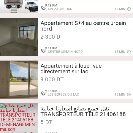
appartement meublé
19 KM
AIN ZAGHOUAN
13 MIN
Appartement S+4 au centre urbain
nord
2 300 DT
11 KM
CENTRE URBAIN NORD
13 MIN
Appartement à louer vue
directement sur lac
3 000 DT
15 KM
LES BERGES DU LAC
15 MIN
نقل جميع بضائع اسعارنا خيالية
TRANSPORTEUR TÉLÉ 21406188
DÉMÉNAGEMENT maison
5 DT
appartement villa meublé service tt
la tunis