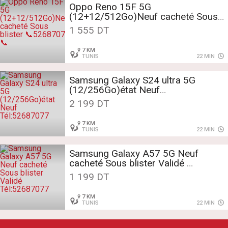
Oppo Reno 15F 5G
(12+12/512Go)Neuf cacheté Sous
blister
1 555 DT
📞52687077📞
7 KM
TUNIS
22 MIN
Samsung Galaxy S24 ultra 5G
(12/256Go)état Neuf
Tél:52687077
2 199 DT
7 KM
TUNIS
22 MIN
Samsung Galaxy A57 5G Neuf
cacheté Sous blister Validé
Tél:52687077
1 199 DT
7 KM
TUNIS
22 MIN