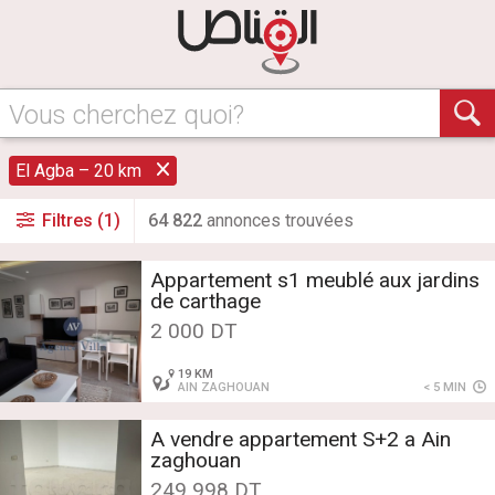
Vous cherchez quoi?
El Agba – 20 km
Filtres (1)
64 822
annonce
s
trouvée
s
Appartement s1 meublé aux jardins
de carthage
2 000 DT
19 KM
AIN ZAGHOUAN
< 5 MIN
A vendre appartement S+2 a Ain
zaghouan
249 998 DT