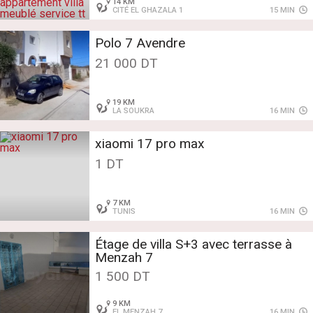
14 KM
CITÉ EL GHAZALA 1
15 MIN
Polo 7 Avendre
21 000 DT
19 KM
LA SOUKRA
16 MIN
xiaomi 17 pro max
1 DT
7 KM
TUNIS
16 MIN
Étage de villa S+3 avec terrasse à
Menzah 7
1 500 DT
9 KM
EL MENZAH 7
16 MIN