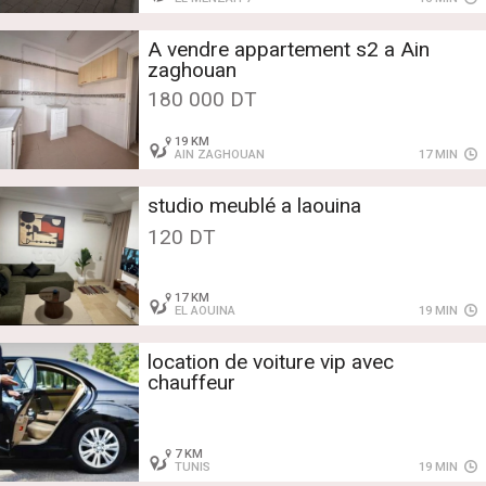
A vendre appartement s2 a Ain
zaghouan
180 000 DT
19 KM
AIN ZAGHOUAN
17 MIN
studio meublé a laouina
120 DT
17 KM
EL AOUINA
19 MIN
location de voiture vip avec
chauffeur
7 KM
TUNIS
19 MIN