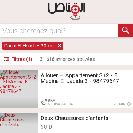
Vous cherchez quoi?
Douar El Houch – 20 km
Filtres (1)
31 616
annonce
s
trouvée
s
À louer – Appartement S+2 - El
Medina El Jadida 3 - 98479647
8 KM
MÉDINA JADIDA
< 5 MIN
Deux Chaussures d'enfants
60 DT