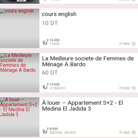
cours english
10 DT
16 KM
TUNIS
27 MIN
La Meilleure societe de Femmes de
Ménage A Bardo
60 DT
19 KM
LE BARDO
29 MIN
À louer – Appartement S+2 - El
Medina El Jadida 3
8 KM
MÉDINA JADIDA
31 MIN