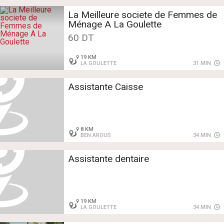
La Meilleure societe de Femmes de
Ménage A La Goulette
60 DT
19 KM
LA GOULETTE
31 MIN
Assistante Caisse
8 KM
BEN AROUS
34 MIN
Assistante dentaire
19 KM
LA GOULETTE
34 MIN