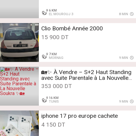
6 KM
EL MOUROUJ 3
8 MIN
Clio Bombé Année 2000
15 900 DT
7 KM
MORNAG
9 MIN
🏡✨ À Vendre – S+2 Haut Standing
avec Suite Parentale à La Nouvelle
Soukra ✨🏡
353 000 DT
16 KM
TUNIS
9 MIN
iphone 17 pro europe cachete
4 150 DT