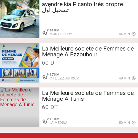
avendre kia Picanto très propre
تسجيل أول
14 KM
MONTFLEURY
44 MIN
La Meilleure societe de Femmes de
Ménage A Ezzouhour
60 DT
17 KM
CITÉ EZZOUHOUR
48 MIN
La Meilleure societe de Femmes de
Ménage A Tunis
60 DT
16 KM
LA MÉDINA
50 MIN