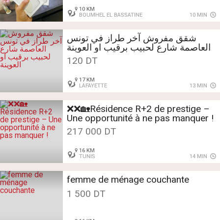
10 KM
BOUMHEL EL BASSATINE
10 MIN
شقق مفروش آخر طراز في تونس
العاصمة شارع لحبيب برقيب او العوينة
120 DT
17 KM
LAFAYETTE
13 MIN
❌❌🏡Résidence R+2 de prestige –
217 000 DT
16 KM
TUNIS
14 MIN
femme de ménage couchante
1 500 DT