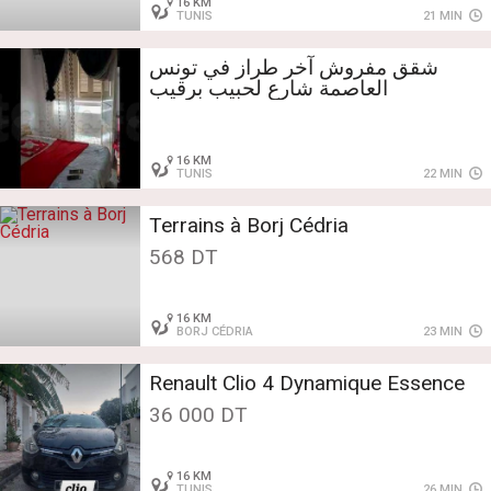
16 KM
TUNIS
21 MIN
شقق مفروش آخر طراز في تونس
العاصمة شارع لحبيب برقيب
16 KM
TUNIS
22 MIN
Terrains à Borj Cédria
568 DT
16 KM
BORJ CÉDRIA
23 MIN
Renault Clio 4 Dynamique Essence
36 000 DT
16 KM
TUNIS
26 MIN