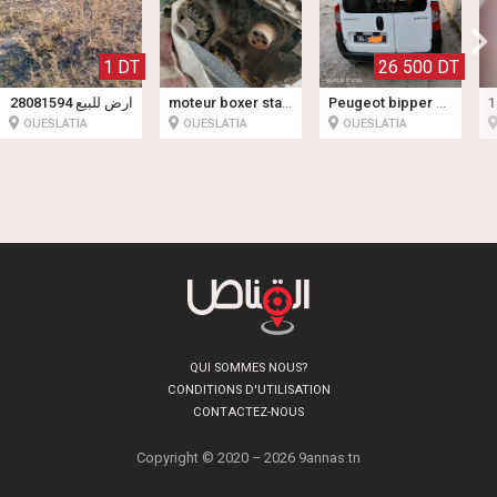
1 DT
26 500 DT
ارض للبيع 28081594
moteur boxer staffet
Peugeot bipper 1.4 hdi (2016) #nemo
1
OUESLATIA
OUESLATIA
OUESLATIA
QUI SOMMES NOUS?
CONDITIONS D'UTILISATION
CONTACTEZ-NOUS
Copyright © 2020 – 2026 9annas.tn